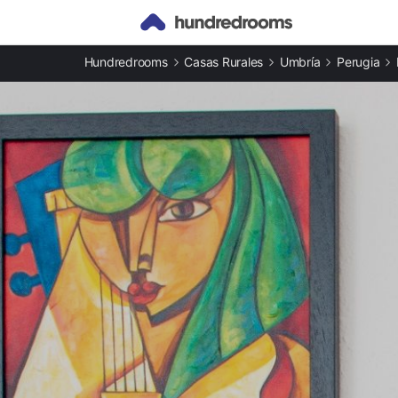
Otros tipos de alojamiento
Hundredrooms
Casas Rurales
Umbría
Perugia
Casas rurales en Montone
Apartamentos en Montone