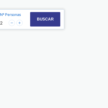
Nº Personas
t with the calendar and select a date. Press the quest
 to interact with the calendar and select a date. Pre
BUSCAR
2