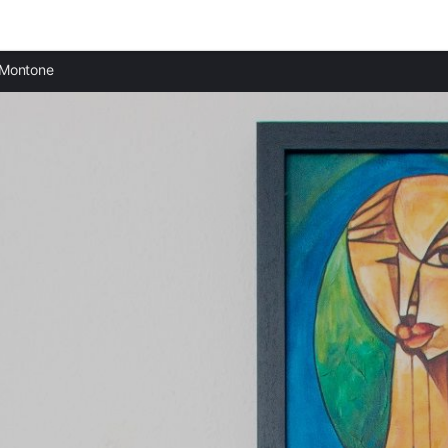
Ciudades destacadas
Montone
Casas rurales en Umbertide
Casas rurales en Città di Castello
Casas rurales en Lisciano Niccone
Casas rurales en San Giustino
Casas rurales en Passignano sul Trasimeno
Casas rurales en Corciano
Casas rurales en Tuoro sul Trasimeno
Casas rurales en Perugia