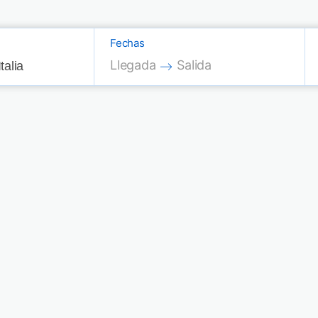
Fechas
Press the down arrow key to interac
Press the down arrow key
Llegada
Salida