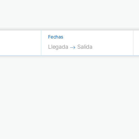
Fechas
Press the down arrow key to interac
Press the down arrow key
Llegada
Salida