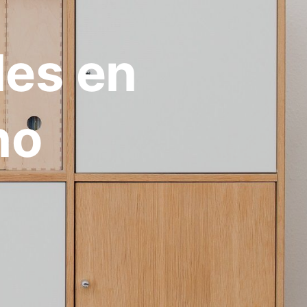
les en
no