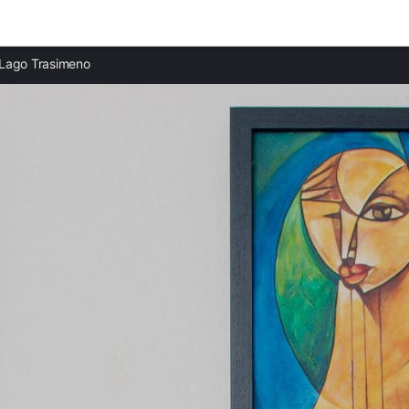
Ciudades destacadas
Lago Trasimeno
Casas rurales en Castiglione del Lago
Casas rurales en Passignano sul Trasimeno
Casas rurales en Tuoro sul Trasimeno
Casas rurales en Panicale
Casas rurales en Paciano
Casas rurales en Lisciano Niccone
Casas rurales en Corciano
Casas rurales en Piegaro