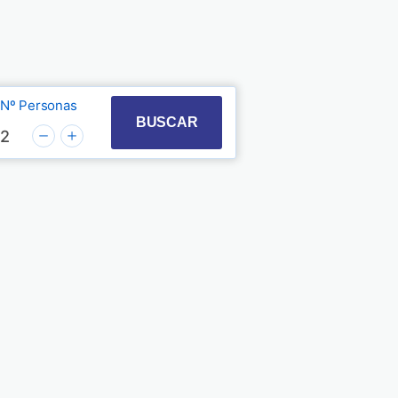
Nº Personas
t with the calendar and select a date. Press the quest
 to interact with the calendar and select a date. Pre
BUSCAR
2