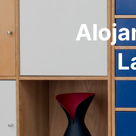
Aloja
L