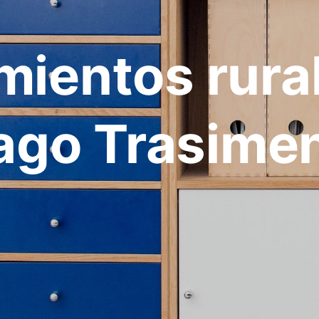
mientos rura
ago Trasime