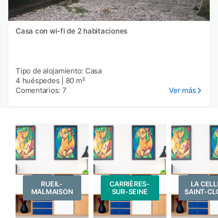
Casa con wi-fi de 2 habitaciones
Tipo de alojamiento: Casa
4 huéspedes
|
80 m²
Comentarios: 7
Ver más
RUEIL-
CARRIÈRES-
LA CELL
MALMAISON
SUR-SEINE
SAINT-CL