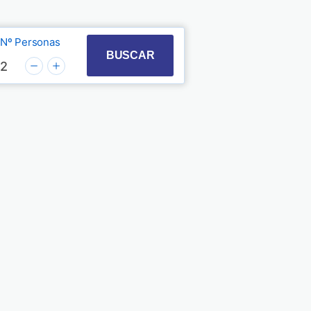
Nº Personas
t with the calendar and select a date. Press the quest
 to interact with the calendar and select a date. Pre
BUSCAR
2