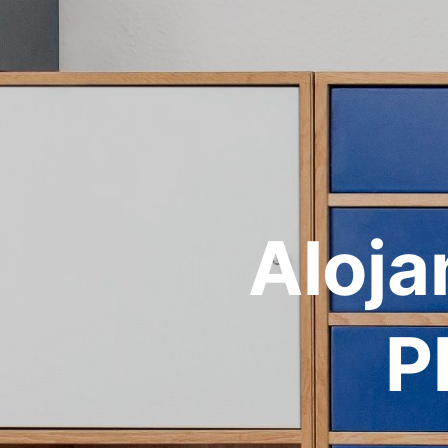
Aloja
P