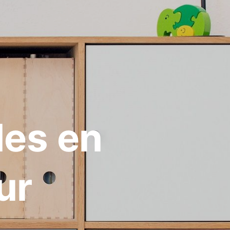
les en
ur