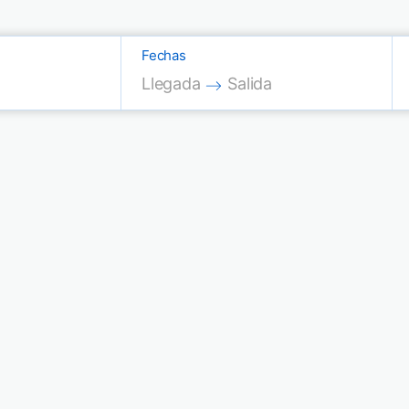
Fechas
Press the down arrow key to interac
Press the down arrow key
Llegada
Salida