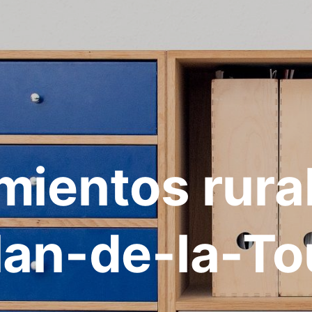
mientos rura
lan-de-la-To