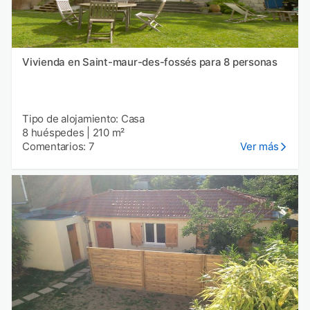
Vivienda en Saint-maur-des-fossés para 8 personas
Tipo de alojamiento: Casa
8 huéspedes
|
210 m²
Comentarios: 7
Ver más