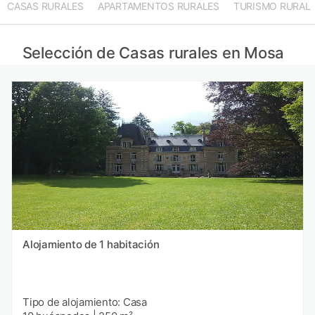
CASAS RURALES
APARTAMENTOS RURALES
TURISMO RURAL
Casas rurales en Alto Marne provincia
Casas rurales en Luxemburgo provincia
Casas rurales en Merzig-Wadern provincia
Selección de Casas rurales en Mosa
Casas rurales en Aube provincia
Alojamiento de 1 habitación
Tipo de alojamiento: Casa