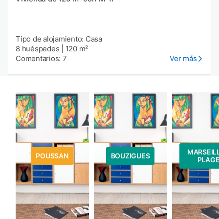
Tipo de alojamiento: Casa
8 huéspedes
|
120 m²
Comentarios: 7
Ver más
MARSEIL
POUSSAN
BOUZIGUES
PLAG