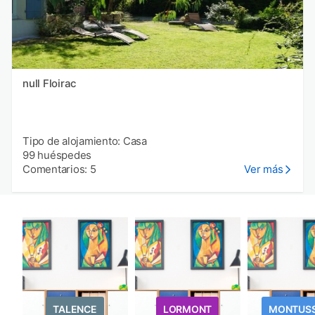
null Floirac
Tipo de alojamiento: Casa
99 huéspedes
Comentarios: 5
Ver más
TALENCE
LORMONT
MONTUS