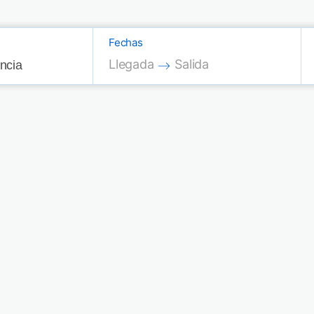
Fechas
Press the down arrow key to interac
Press the down arrow key
Llegada
Salida