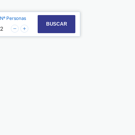
Nº Personas
t with the calendar and select a date. Press the quest
 to interact with the calendar and select a date. Pre
BUSCAR
2