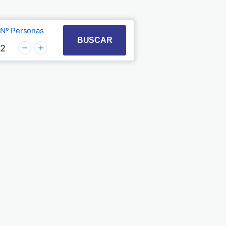
Nº Personas
t with the calendar and select a date. Press the quest
 to interact with the calendar and select a date. Pre
BUSCAR
2