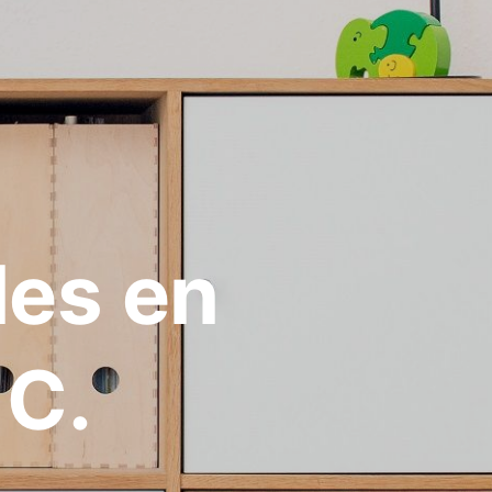
les en
 C.