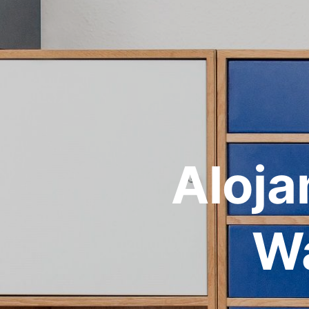
Aloja
Wa