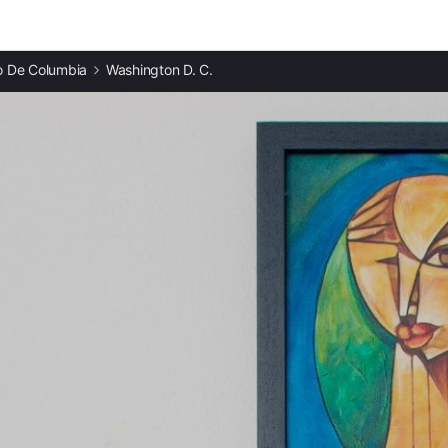
Ciudades destacadas
to De Columbia
Washington D. C.
Casas rurales en Filadelfia
Casas rurales en Jersey City
Casas rurales en Nueva York
Casas rurales en Siracusa
Casas rurales en Toronto
Casas rurales en Boston
Casas rurales en Chelsea
Casas rurales en Blainville