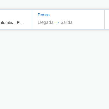
Fechas
Press the down arrow key to interac
Press the down arrow key
Llegada
Salida