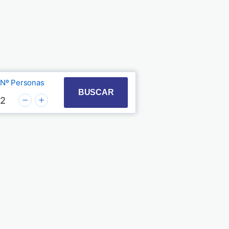
Nº Personas
t with the calendar and select a date. Press the quest
 to interact with the calendar and select a date. Pre
BUSCAR
2