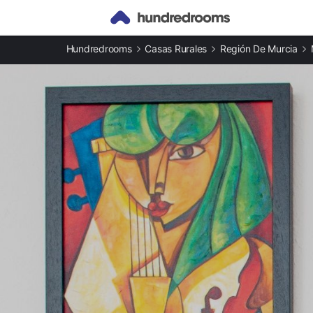
Otros tipos de alojamiento
Hundredrooms
Casas Rurales
Región De Murcia
Casas rurales en Corona
Apartamentos en Corona