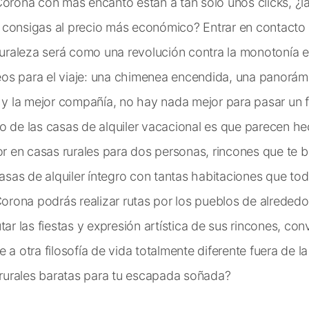
Corona con más encanto están a tan solo unos clicks, ¿
 consigas al precio más económico? Entrar en contacto 
turaleza será como una revolución contra la monotonía en
os para el viaje: una chimenea encendida, una panorámi
i y la mejor compañía, no hay nada mejor para pasar un 
o de las casas de alquiler vacacional es que parecen h
ior en casas rurales para dos personas, rincones que te 
 casas de alquiler íntegro con tantas habitaciones que t
rona podrás realizar rutas por los pueblos de alrededo
tar las fiestas y expresión artística de sus rincones, co
 a otra filosofía de vida totalmente diferente fuera de l
urales baratas para tu escapada soñada?