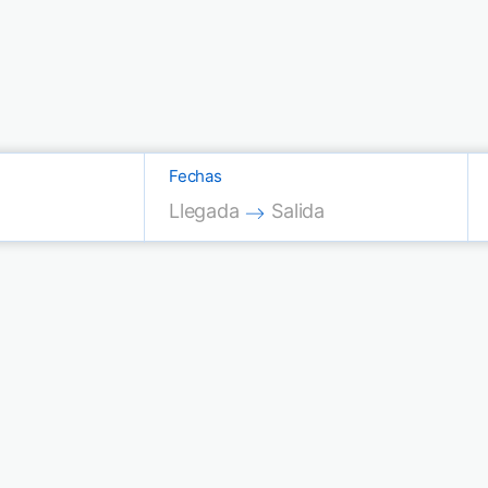
Fechas
Press the down arrow key to interac
Press the down arrow key
Llegada
Salida