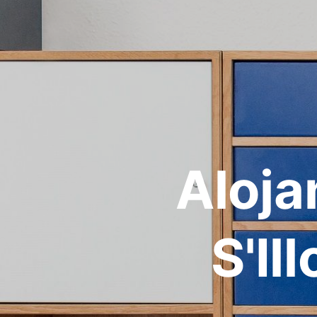
Aloja
S'Il