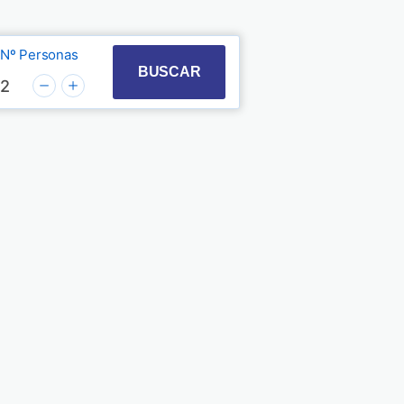
Nº Personas
t with the calendar and select a date. Press the quest
 to interact with the calendar and select a date. Pre
BUSCAR
2