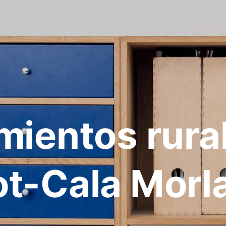
mientos rura
lot-Cala Mor