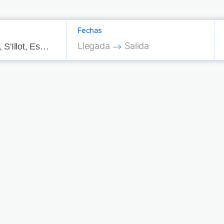
Fechas
Press the down arrow key to interac
Press the down arrow key
Llegada
Salida