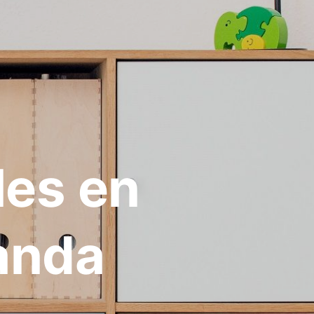
les en
landa