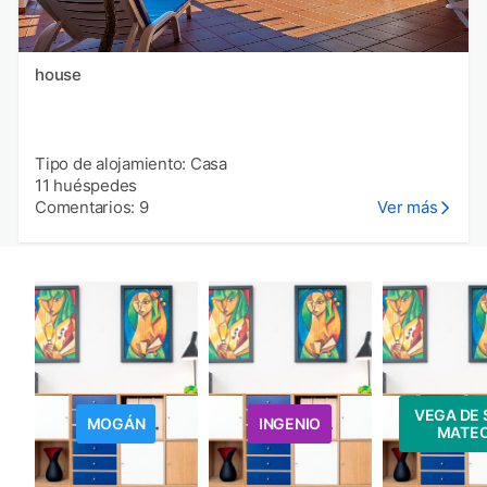
house
Tipo de alojamiento: Casa
11 huéspedes
Comentarios: 9
Ver más
VEGA DE 
MOGÁN
INGENIO
MATE