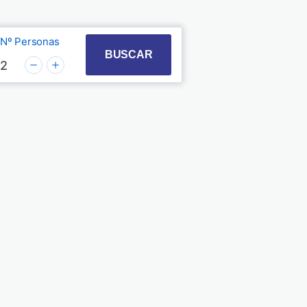
Nº Personas
t with the calendar and select a date. Press the quest
 to interact with the calendar and select a date. Pre
BUSCAR
2