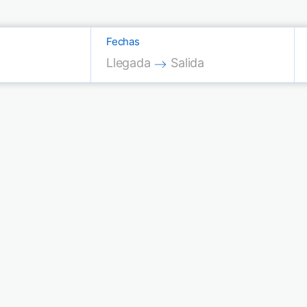
Fechas
Press the down arrow key to interac
Press the down arrow key
Llegada
Salida