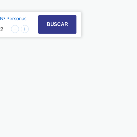
Nº Personas
t with the calendar and select a date. Press the quest
 to interact with the calendar and select a date. Pre
BUSCAR
2