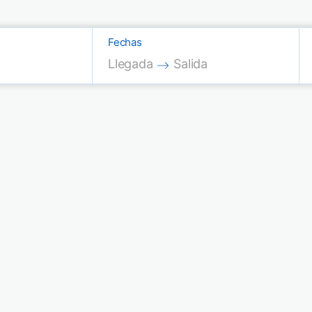
Fechas
Press the down arrow key to interac
Press the down arrow key
Llegada
Salida