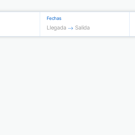
Fechas
Press the down arrow key to interac
Press the down arrow key
Llegada
Salida