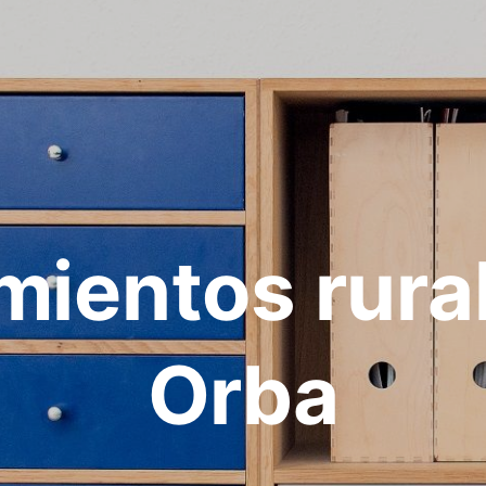
mientos rura
Orba