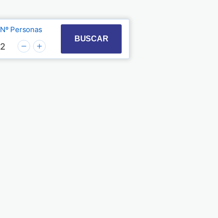
Nº Personas
t with the calendar and select a date. Press the quest
 to interact with the calendar and select a date. Pre
BUSCAR
2