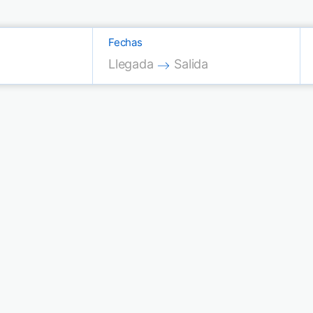
Fechas
Press the down arrow key to interac
Press the down arrow key
Llegada
Salida