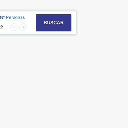
Nº Personas
t with the calendar and select a date. Press the quest
 to interact with the calendar and select a date. Pre
BUSCAR
2