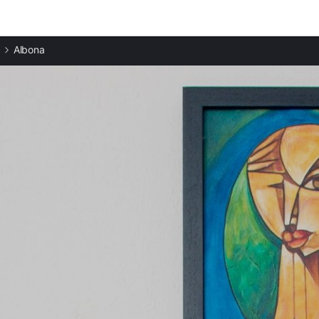
Ciudades destacadas
Albona
Casas rurales en Rabac
Casas rurales en Opatija
Casas rurales en Pula
Casas rurales en Medulin
Casas rurales en Banjole
Casas rurales en Premantura
Casas rurales en Krk
Casas rurales en Muraj