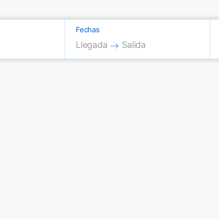
Fechas
Press the down arrow key to interac
Press the down arrow key
Llegada
Salida