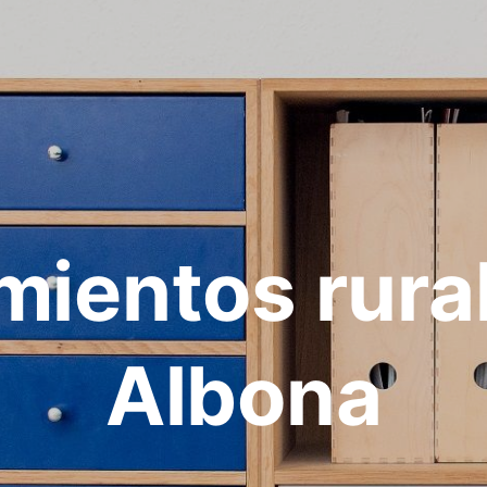
mientos rura
Albona