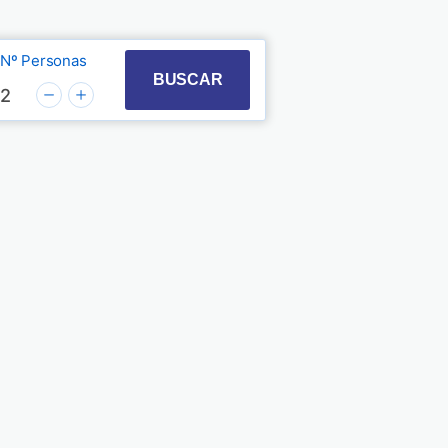
Nº Personas
t with the calendar and select a date. Press the quest
 to interact with the calendar and select a date. Pre
BUSCAR
2