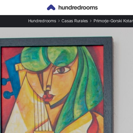
Otros tipos de alojamiento
Hundredrooms
Casas Rurales
Primorje-Gorski Kotar
Casas rurales en Baška
Apartamentos en Baška