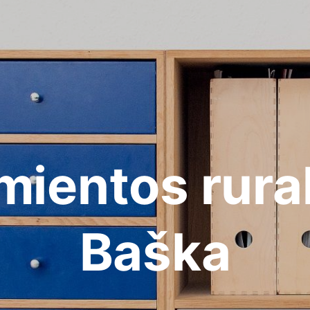
mientos rura
Baška