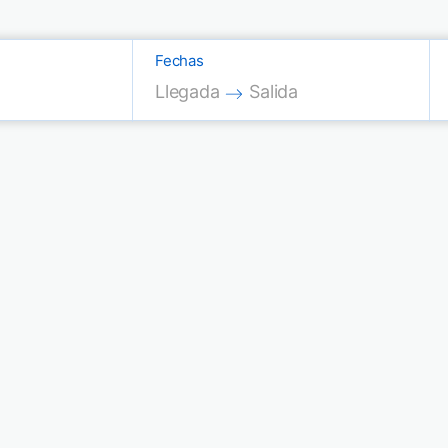
Fechas
Press the down arrow key to interac
Press the down arrow key
Llegada
Salida