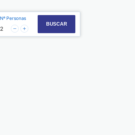
Nº Personas
t with the calendar and select a date. Press the quest
 to interact with the calendar and select a date. Pre
BUSCAR
2