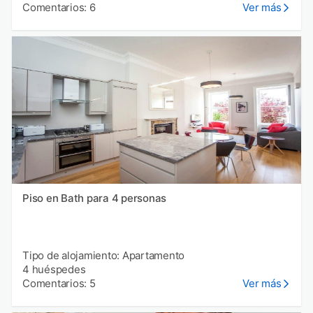
Comentarios: 6
Ver más
Piso en Bath para 4 personas
Tipo de alojamiento: Apartamento
4 huéspedes
Comentarios: 5
Ver más