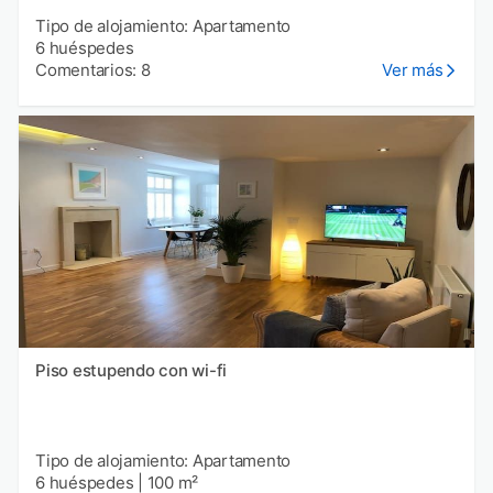
Tipo de alojamiento: Apartamento
6 huéspedes
Comentarios: 8
Ver más
Piso estupendo con wi-fi
Tipo de alojamiento: Apartamento
6 huéspedes
|
100 m²