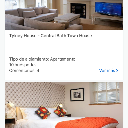
Tylney House - Central Bath Town House
Tipo de alojamiento: Apartamento
10 huéspedes
Comentarios: 4
Ver más