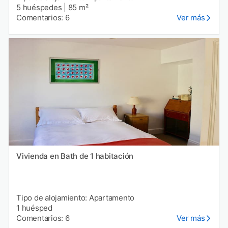
5 huéspedes
|
85 m²
Comentarios: 6
Ver más
Vivienda en Bath de 1 habitación
Tipo de alojamiento: Apartamento
1 huésped
Comentarios: 6
Ver más