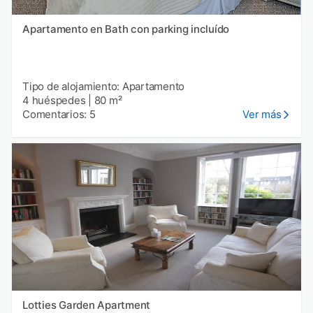
Apartamento en Bath con parking incluído
Tipo de alojamiento: Apartamento
4 huéspedes
|
80 m²
Comentarios: 5
Ver más
Lotties Garden Apartment