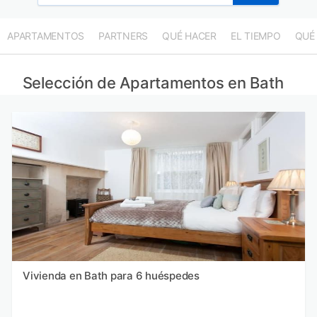
APARTAMENTOS
PARTNERS
QUÉ HACER
EL TIEMPO
QUÉ
Selección de Apartamentos en Bath
Vivienda en Bath para 6 huéspedes