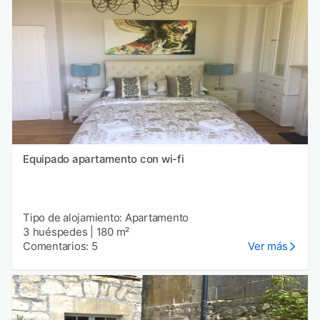
Equipado apartamento con wi-fi
Tipo de alojamiento: Apartamento
3 huéspedes
|
180 m²
Comentarios: 5
Ver más