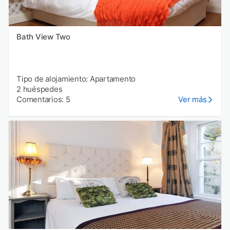
Bath View Two
Tipo de alojamiento: Apartamento
2 huéspedes
Comentarios: 5
Ver más