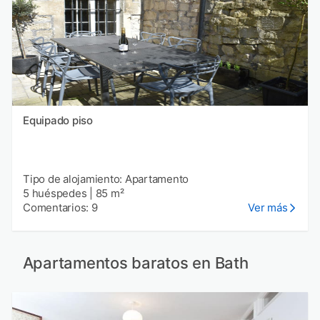
Equipado piso
Tipo de alojamiento: Apartamento
5 huéspedes
|
85 m²
Comentarios: 9
Ver más
Apartamentos baratos en Bath