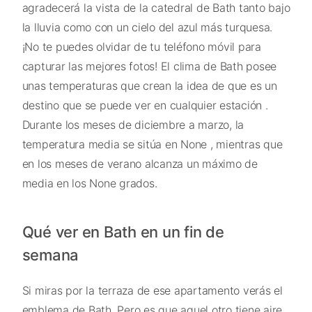
agradecerá la vista de la catedral de Bath tanto bajo
la lluvia como con un cielo del azul más turquesa.
¡No te puedes olvidar de tu teléfono móvil para
capturar las mejores fotos! El clima de Bath posee
unas temperaturas que crean la idea de que es un
destino que se puede ver en cualquier estación .
Durante los meses de diciembre a marzo, la
temperatura media se sitúa en None , mientras que
en los meses de verano alcanza un máximo de
media en los None grados.
Qué ver en Bath en un fin de
semana
Si miras por la terraza de ese apartamento verás el
emblema de Bath. Pero es que aquel otro tiene aire