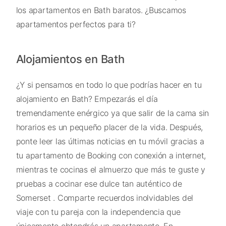
los apartamentos en Bath baratos. ¿Buscamos
apartamentos perfectos para ti?
Alojamientos en Bath
¿Y si pensamos en todo lo que podrías hacer en tu
alojamiento en Bath? Empezarás el día
tremendamente enérgico ya que salir de la cama sin
horarios es un pequeño placer de la vida. Después,
ponte leer las últimas noticias en tu móvil gracias a
tu apartamento de Booking con conexión a internet,
mientras te cocinas el almuerzo que más te guste y
pruebas a cocinar ese dulce tan auténtico de
Somerset . Comparte recuerdos inolvidables del
viaje con tu pareja con la independencia que