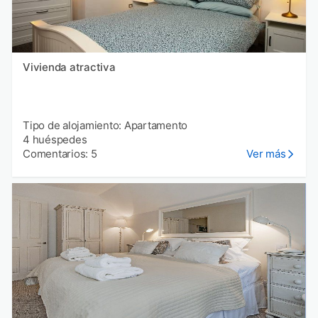
Vivienda atractiva
Tipo de alojamiento: Apartamento
4 huéspedes
Comentarios: 5
Ver más