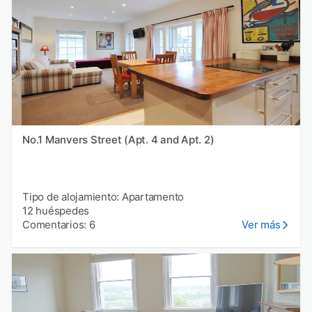
No.1 Manvers Street (Apt. 4 and Apt. 2)
Tipo de alojamiento: Apartamento
12 huéspedes
Comentarios: 6
Ver más