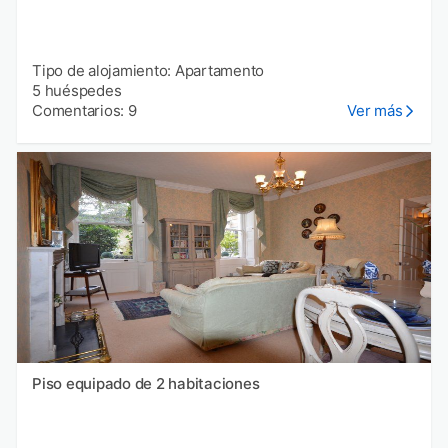
Tipo de alojamiento: Apartamento
5 huéspedes
Comentarios: 9
Ver más
Piso equipado de 2 habitaciones