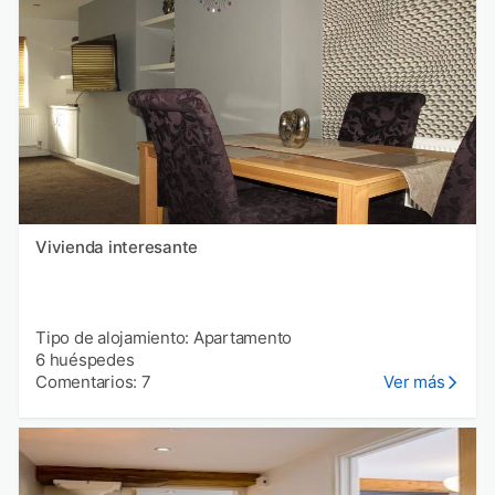
Vivienda interesante
Tipo de alojamiento: Apartamento
6 huéspedes
Comentarios: 7
Ver más