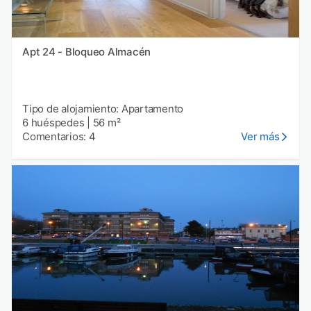
Apt 24 - Bloqueo Almacén
Tipo de alojamiento: Apartamento
6 huéspedes
|
56 m²
Comentarios: 4
Ver más