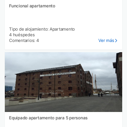
Funcional apartamento
Tipo de alojamiento: Apartamento
4 huéspedes
Comentarios: 4
Ver más
Equipado apartamento para 5 personas