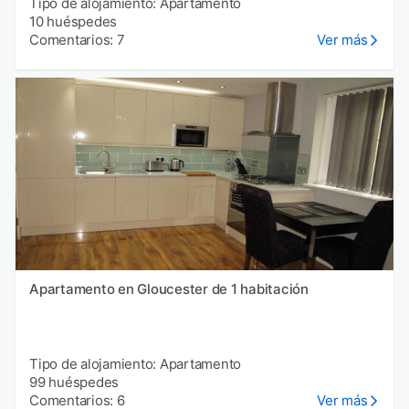
Tipo de alojamiento: Apartamento
10 huéspedes
Comentarios: 7
Ver más
Apartamento en Gloucester de 1 habitación
Tipo de alojamiento: Apartamento
99 huéspedes
Comentarios: 6
Ver más