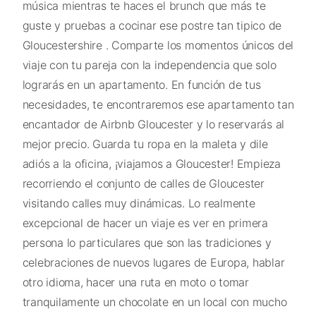
música mientras te haces el brunch que más te
guste y pruebas a cocinar ese postre tan tipico de
Gloucestershire . Comparte los momentos únicos del
viaje con tu pareja con la independencia que solo
lograrás en un apartamento. En función de tus
necesidades, te encontraremos ese apartamento tan
encantador de Airbnb Gloucester y lo reservarás al
mejor precio. Guarda tu ropa en la maleta y dile
adiós a la oficina, ¡viajamos a Gloucester! Empieza
recorriendo el conjunto de calles de Gloucester
visitando calles muy dinámicas. Lo realmente
excepcional de hacer un viaje es ver en primera
persona lo particulares que son las tradiciones y
celebraciones de nuevos lugares de Europa, hablar
otro idioma, hacer una ruta en moto o tomar
tranquilamente un chocolate en un local con mucho