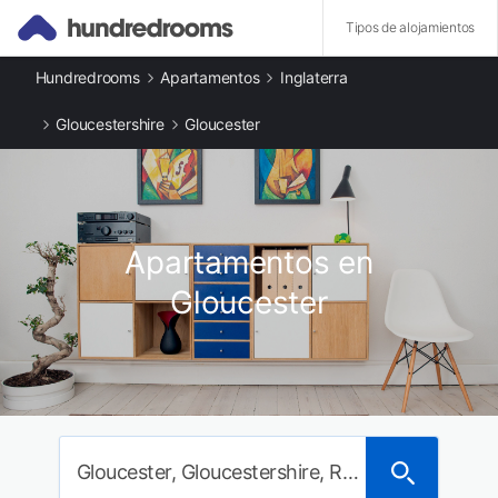
Tipos de alojamientos
Hundredrooms
Apartamentos
Inglaterra
Otros tipos de alojamiento
Apartamentos en Gloucester
Gloucestershire
Gloucester
Casas rurales en Gloucester
Ciudades destacadas
Apartamentos en Cheltenham
Apartamentos en Stroud
Apartamentos en Bosque de Dean
Apartamentos en
Apartamentos en Worcester
Apartamentos en Swindon
Gloucester
Apartamentos en Bristol
Apartamentos en Stratford-on-Avon
Apartamentos en Bath
Gloucester, Gloucestershire, Reino Unido