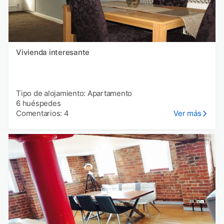
Vivienda interesante
Tipo de alojamiento: Apartamento
6 huéspedes
Comentarios: 4
Ver más