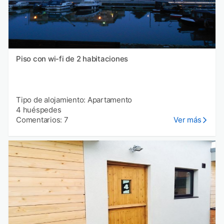
Piso con wi-fi de 2 habitaciones
Tipo de alojamiento: Apartamento
4 huéspedes
Comentarios: 7
Ver más