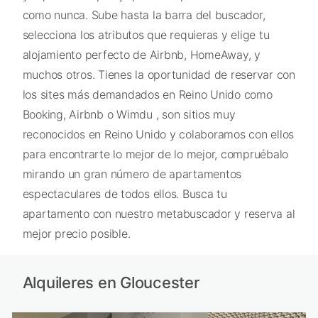
como nunca. Sube hasta la barra del buscador,
selecciona los atributos que requieras y elige tu
alojamiento perfecto de Airbnb, HomeAway, y
muchos otros. Tienes la oportunidad de reservar con
los sites más demandados en Reino Unido como
Booking, Airbnb o Wimdu , son sitios muy
reconocidos en Reino Unido y colaboramos con ellos
para encontrarte lo mejor de lo mejor, compruébalo
mirando un gran número de apartamentos
espectaculares de todos ellos. Busca tu
apartamento con nuestro metabuscador y reserva al
mejor precio posible.
Alquileres en Gloucester