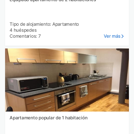
Tipo de alojamiento: Apartamento
4 huéspedes
Comentarios: 7
Ver más
Apartamento popular de 1 habitación