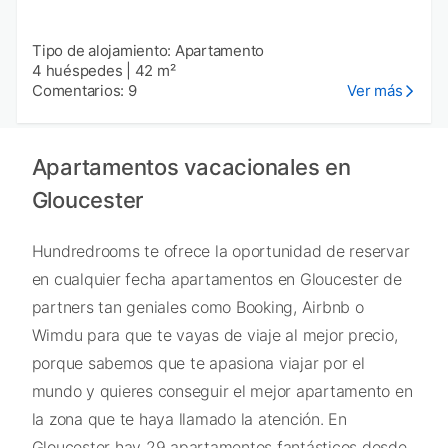
Tipo de alojamiento: Apartamento
4 huéspedes
|
42 m²
Comentarios: 9
Ver más
Apartamentos vacacionales en
Gloucester
Hundredrooms te ofrece la oportunidad de reservar
en cualquier fecha apartamentos en Gloucester de
partners tan geniales como Booking, Airbnb o
Wimdu para que te vayas de viaje al mejor precio,
porque sabemos que te apasiona viajar por el
mundo y quieres conseguir el mejor apartamento en
la zona que te haya llamado la atención. En
Gloucester hay 29 apartamentos fantásticos desde