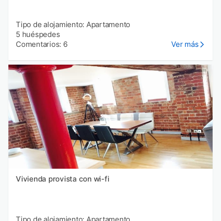
Tipo de alojamiento: Apartamento
5 huéspedes
Comentarios: 6
Ver más
Vivienda provista con wi-fi
Tipo de alojamiento: Apartamento