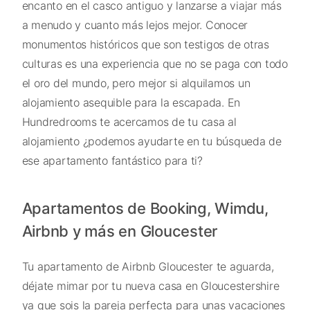
encanto en el casco antiguo y lanzarse a viajar más
a menudo y cuanto más lejos mejor. Conocer
monumentos históricos que son testigos de otras
culturas es una experiencia que no se paga con todo
el oro del mundo, pero mejor si alquilamos un
alojamiento asequible para la escapada. En
Hundredrooms te acercamos de tu casa al
alojamiento ¿podemos ayudarte en tu búsqueda de
ese apartamento fantástico para ti?
Apartamentos de Booking, Wimdu,
Airbnb y más en Gloucester
Tu apartamento de Airbnb Gloucester te aguarda,
déjate mimar por tu nueva casa en Gloucestershire
ya que sois la pareja perfecta para unas vacaciones