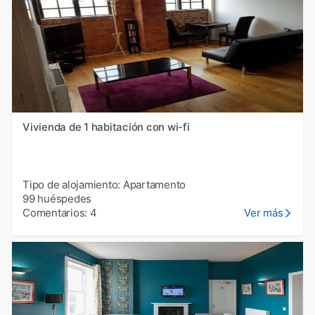
Vivienda de 1 habitación con wi-fi
Tipo de alojamiento: Apartamento
99 huéspedes
Comentarios: 4
Ver más