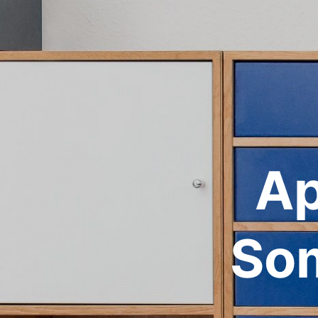
Ap
Som