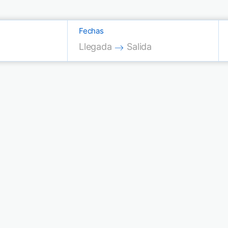
Fechas
Press the down arrow key to interac
Press the down arrow key
Llegada
Salida