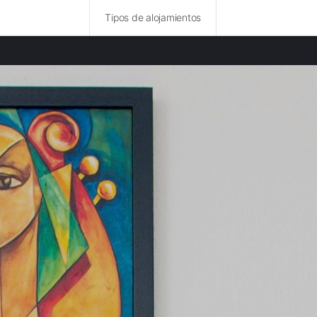
Tipos de alojamientos
ncias destacadas
mentos en Cardiff provincia
mentos en Bristol provincia
amentos en Dorset provincia
amentos en Devon provincia
mentos en Wiltshire provincia
amentos en Swansea provincia
amentos en Gloucestershire provincia
amentos en Hampshire provincia