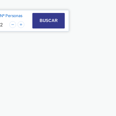
Nº Personas
t with the calendar and select a date. Press the quest
 to interact with the calendar and select a date. Pre
BUSCAR
2