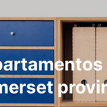
artamentos
erset provi