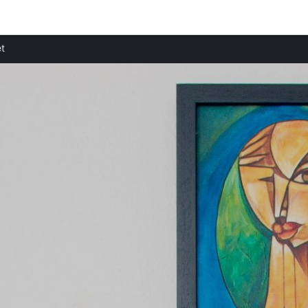
Ciudades destacadas
Provi
t
Apartamentos en Wells
Aparta
Apartamentos en Bath
Aparta
Apartamentos en Porrúa
Apart
Apartamentos en Panes
Apart
Apartamentos en Parres
Aparta
Apartamentos en Nava
Apart
Apartamentos en Ponga
Apart
Apartamentos en Arteixo
Apart