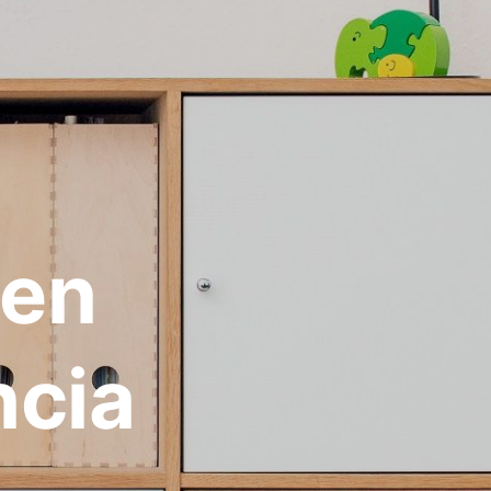
 en
ncia