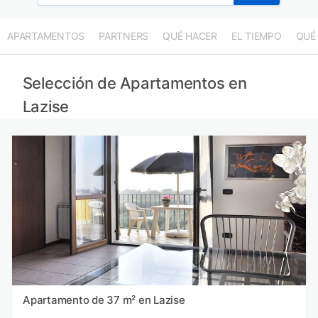
APARTAMENTOS
PARTNERS
QUÉ HACER
EL TIEMPO
QUÉ
Selección de Apartamentos en
Lazise
Apartamento de 37 m² en Lazise