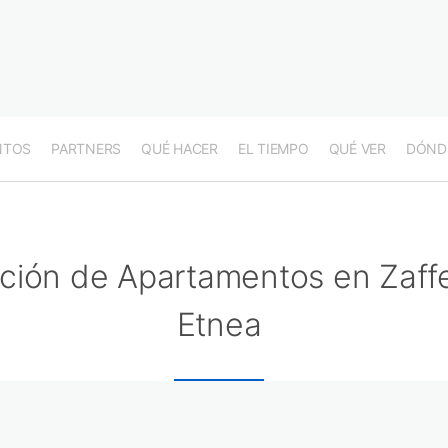
NTOS
PARTNERS
QUÉ HACER
EL TIEMPO
QUÉ VER
DÓND
ción de Apartamentos en Zaff
Etnea