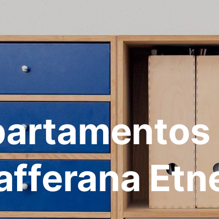
artamentos
afferana Etn