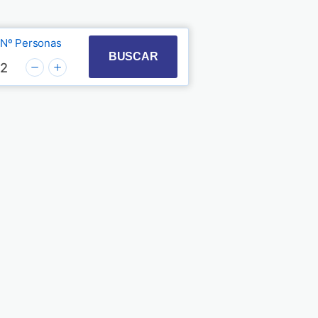
Nº Personas
t with the calendar and select a date. Press the quest
 to interact with the calendar and select a date. Pre
BUSCAR
2