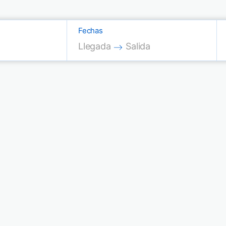
Fechas
Press the down arrow key to interac
Press the down arrow key
Llegada
Salida