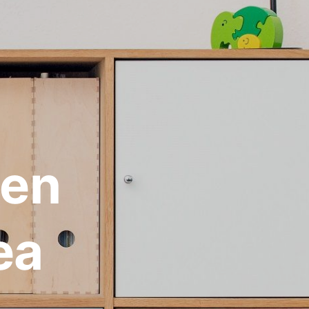
 en
ea