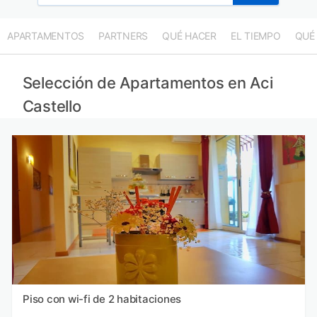
APARTAMENTOS
PARTNERS
QUÉ HACER
EL TIEMPO
QUÉ
Selección de Apartamentos en Aci
Castello
Piso con wi-fi de 2 habitaciones