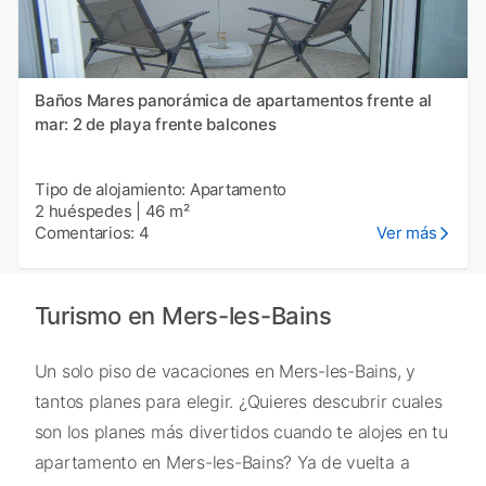
Baños Mares panorámica de apartamentos frente al
mar: 2 de playa frente balcones
Tipo de alojamiento: Apartamento
2 huéspedes
|
46 m²
Comentarios: 4
Ver más
Turismo en Mers-les-Bains
Un solo piso de vacaciones en Mers-les-Bains, y
tantos planes para elegir. ¿Quieres descubrir cuales
son los planes más divertidos cuando te alojes en tu
apartamento en Mers-les-Bains? Ya de vuelta a