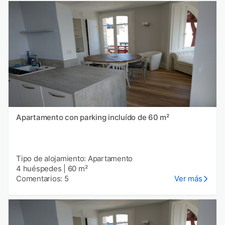
Apartamento con parking incluído de 60 m²
Tipo de alojamiento: Apartamento
4 huéspedes
|
60 m²
Comentarios: 5
Ver más