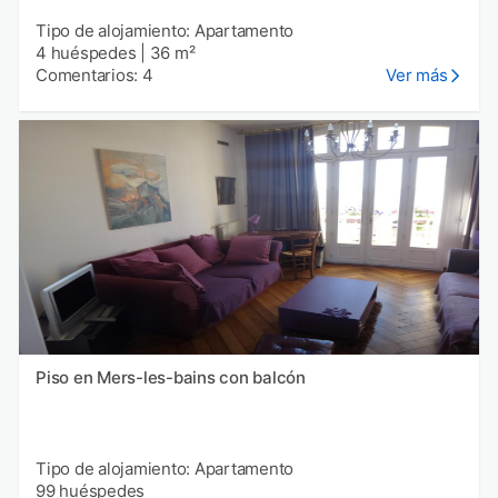
Tipo de alojamiento: Apartamento
4 huéspedes
|
36 m²
Comentarios: 4
Ver más
Piso en Mers-les-bains con balcón
Tipo de alojamiento: Apartamento
99 huéspedes