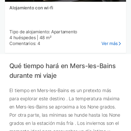
Alojamiento con wi-fi
Tipo de alojamiento: Apartamento
4 huéspedes
|
48 m²
Comentarios: 4
Ver más
Qué tiempo hará en Mers-les-Bains
durante mi viaje
El tiempo en Mers-les-Bains es un pretexto más
para explorar este destino . La temperatura máxima
en Mers-les-Bains se aproxima a los None grados.
Por otra parte, las mínimas se hunde hasta los None
grados en la estación más fría . Los inviernos son el