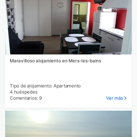
Maravilloso alojamiento en Mers-les-bains
Tipo de alojamiento: Apartamento
4 huéspedes
Comentarios: 9
Ver más