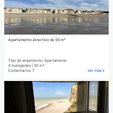
Apartamento atractivo de 55 m²
Tipo de alojamiento: Apartamento
4 huéspedes
|
55 m²
Comentarios: 7
Ver más