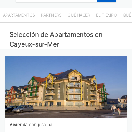
APARTAMENTOS
PARTNERS
QUÉ HACER
EL TIEMPO
QUÉ
Selección de Apartamentos en
Cayeux-sur-Mer
Vivienda con piscina