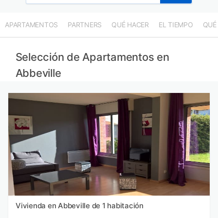
APARTAMENTOS
PARTNERS
QUÉ HACER
EL TIEMPO
QUÉ
Selección de Apartamentos en
Abbeville
Vivienda en Abbeville de 1 habitación