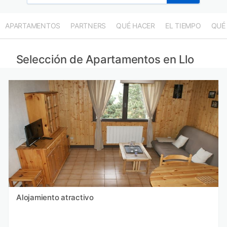
APARTAMENTOS
PARTNERS
QUÉ HACER
EL TIEMPO
QUÉ
Selección de Apartamentos en Llo
Alojamiento atractivo