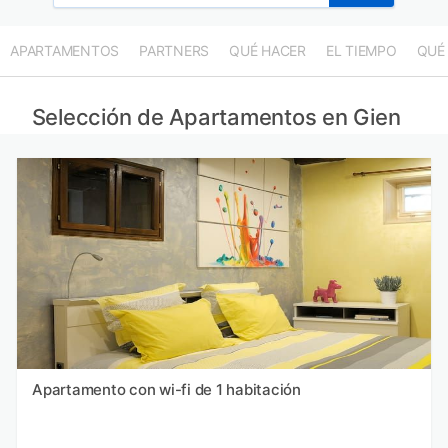
APARTAMENTOS
PARTNERS
QUÉ HACER
EL TIEMPO
QUÉ
Selección de Apartamentos en Gien
Apartamento con wi-fi de 1 habitación