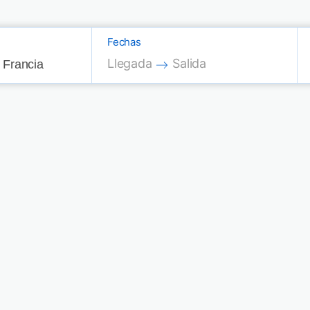
Fechas
Press the down arrow key to interac
Press the down arrow key
Llegada
Salida