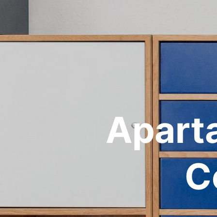
Apart
C