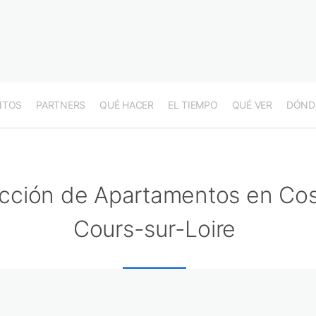
NTOS
PARTNERS
QUÉ HACER
EL TIEMPO
QUÉ VER
DÓND
cción de Apartamentos en Co
Cours-sur-Loire