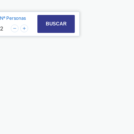
Nº Personas
t with the calendar and select a date. Press the quest
 to interact with the calendar and select a date. Pre
BUSCAR
2