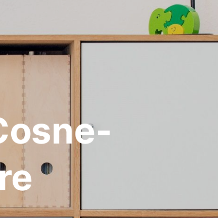
Cosne-
re