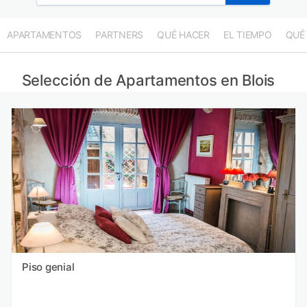
APARTAMENTOS
PARTNERS
QUÉ HACER
EL TIEMPO
QUÉ
Selección de Apartamentos en Blois
Piso genial