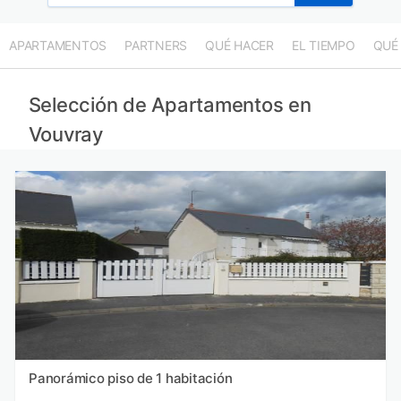
APARTAMENTOS
PARTNERS
QUÉ HACER
EL TIEMPO
QUÉ
Selección de Apartamentos en
Vouvray
Panorámico piso de 1 habitación