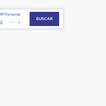
Nº Personas
t with the calendar and select a date. Press the quest
 to interact with the calendar and select a date. Pre
BUSCAR
2