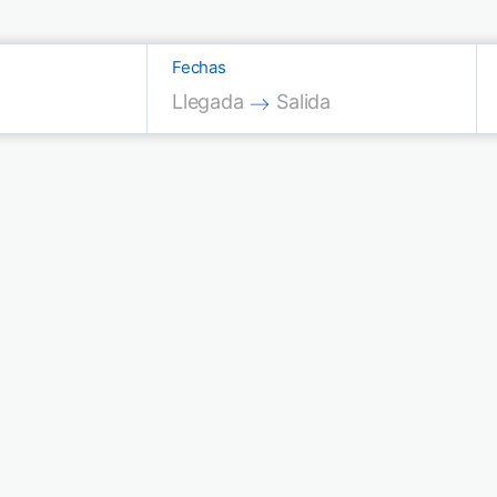
Fechas
Press the down arrow key to interac
Press the down arrow key
Llegada
Salida