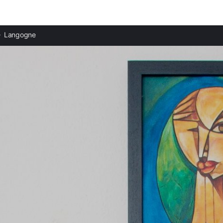
Ciudades destacadas
Langogne
Apartamentos en Le Lac-d'Issarlès
Apartamentos en Bagnols-les-Bains
Apartamentos en Les Estables
Apartamentos en Le Puy-en-Velay
Apartamentos en Mende
Apartamentos en Le Pont-de-Montvert
Apartamentos en Aumont-Aubrac
Apartamentos en Marvejols