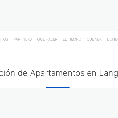
NTOS
PARTNERS
QUÉ HACER
EL TIEMPO
QUÉ VER
DÓND
ción de Apartamentos en Lan