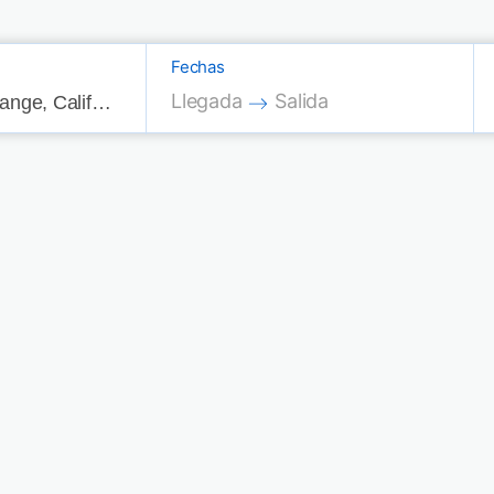
Fechas
Press the down arrow key to interac
Press the down arrow key
Llegada
Salida