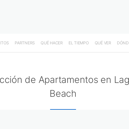
NTOS
PARTNERS
QUÉ HACER
EL TIEMPO
QUÉ VER
DÓND
cción de Apartamentos en La
Beach