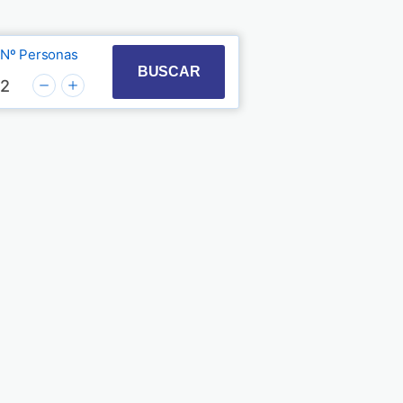
Nº Personas
t with the calendar and select a date. Press the quest
 to interact with the calendar and select a date. Pre
BUSCAR
2