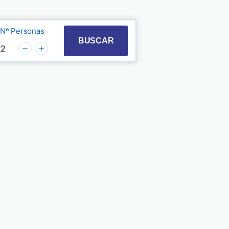
Nº Personas
t with the calendar and select a date. Press the quest
 to interact with the calendar and select a date. Pre
BUSCAR
2