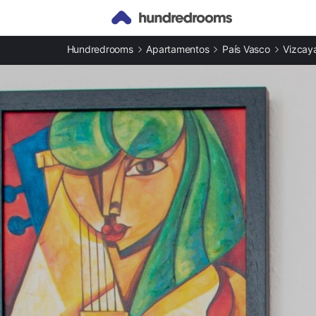
Otros tipos de alojamiento
Hundredrooms
Apartamentos
País Vasco
Vizcay
Casas rurales en Galdácano
Apartamentos en Galdácano