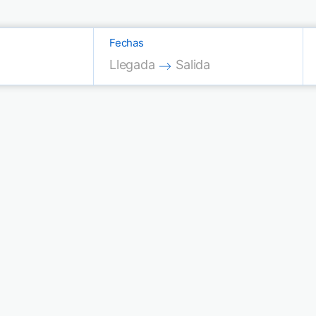
Fechas
Press the down arrow key to interac
Press the down arrow key
Llegada
Salida