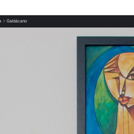
Ciudades destacadas
a
Galdácano
Apartamentos en Larrabetzua
Apartamentos en Basauri
Apartamentos en Zamudio
Apartamentos en Bilbao
Apartamentos en Derio
Apartamentos en Alonsótegui
Apartamentos en Llodio
Apartamentos en Durango