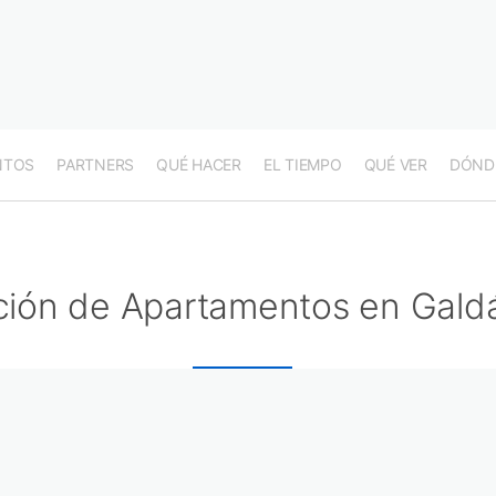
NTOS
PARTNERS
QUÉ HACER
EL TIEMPO
QUÉ VER
DÓND
ción de Apartamentos en Gald