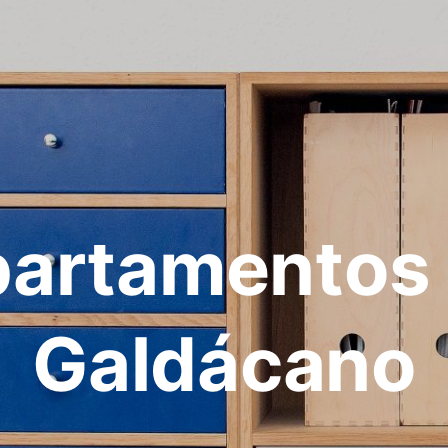
artamentos
Galdácano