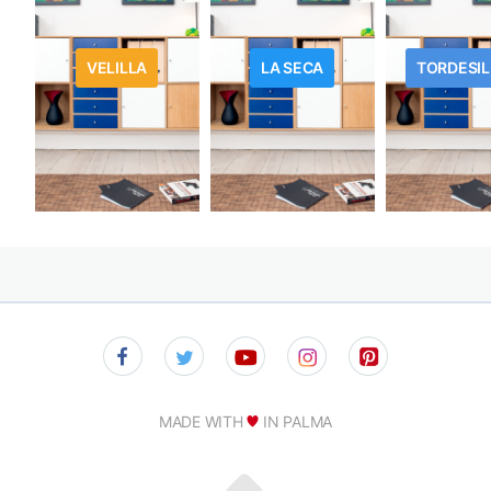
VELILLA
LA SECA
TORDESIL
MADE WITH
IN PALMA