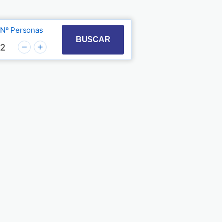
Nº Personas
t with the calendar and select a date. Press the quest
 to interact with the calendar and select a date. Pre
BUSCAR
2