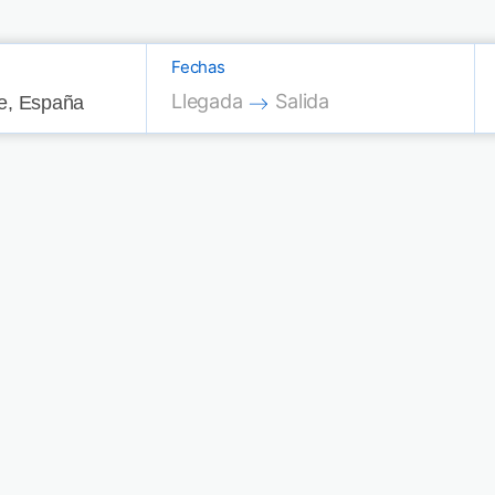
Fechas
Press the down arrow key to interac
Press the down arrow key
Llegada
Salida