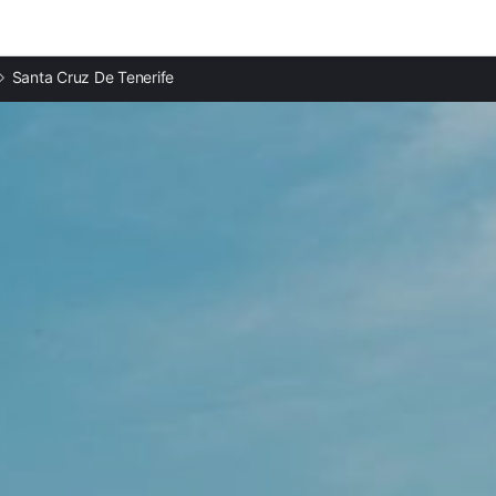
Ciudades destacadas
Santa Cruz De Tenerife
Apartamentos en San Cristóbal de La Laguna
Apartamentos en Tegueste
Apartamentos en Taganana
Apartamentos en La Esperanza
Apartamentos en Tejina
Apartamentos en Bajamar
Apartamentos en Punta del Hidalgo
Apartamentos en Candelaria