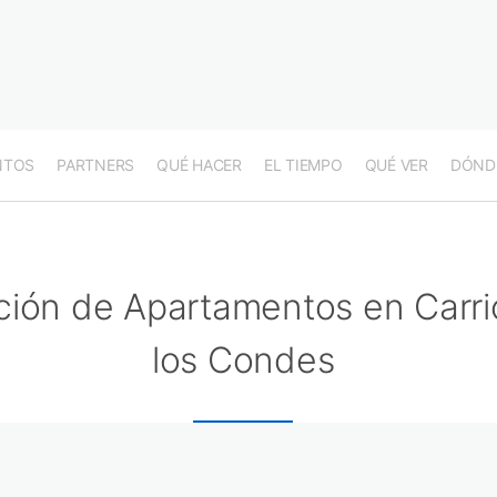
NTOS
PARTNERS
QUÉ HACER
EL TIEMPO
QUÉ VER
DÓND
ción de Apartamentos en Carri
los Condes