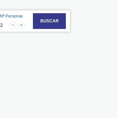
Nº Personas
t with the calendar and select a date. Press the quest
 to interact with the calendar and select a date. Pre
BUSCAR
2