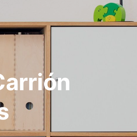
arrión
s