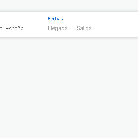
Fechas
Press the down arrow key to interac
Press the down arrow key
Llegada
Salida