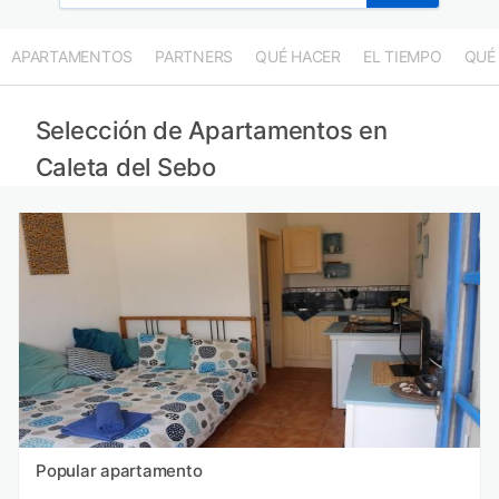
APARTAMENTOS
PARTNERS
QUÉ HACER
EL TIEMPO
QUÉ
Selección de Apartamentos en
Caleta del Sebo
Popular apartamento