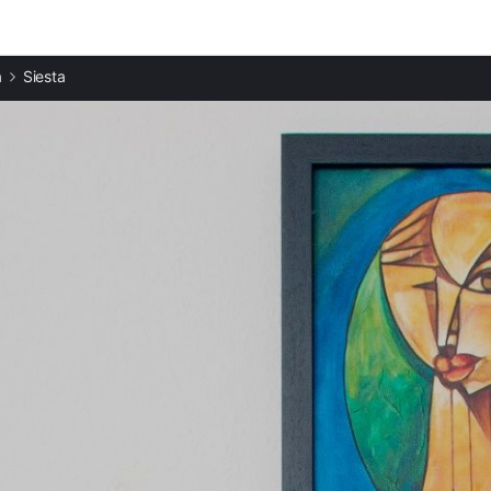
Ciudades destacadas
a
Siesta
Apartamentos en Santa Eulària des Riu
Apartamentos en Valverde
Apartamentos en Cala Llonga
Apartamentos en Es Canar
Apartamentos en Roca Llisa
Apartamentos en Sant Carles
Apartamentos en Nuestra Señora de Jesús
Apartamentos en Santa Gertrudis de Fruitera