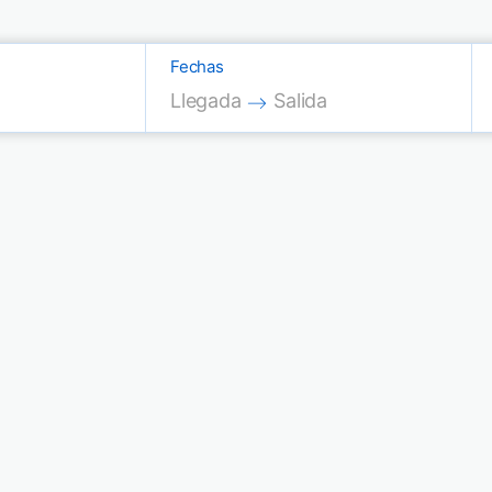
Fechas
Press the down arrow key to interac
Press the down arrow key
Llegada
Salida