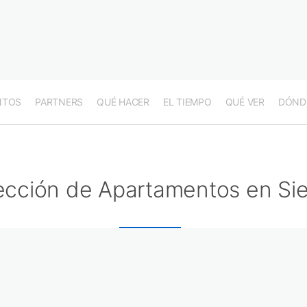
NTOS
PARTNERS
QUÉ HACER
EL TIEMPO
QUÉ VER
DÓND
ección de Apartamentos en Sie