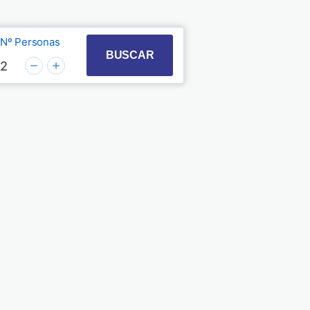
Nº Personas
t with the calendar and select a date. Press the quest
 to interact with the calendar and select a date. Pre
BUSCAR
2