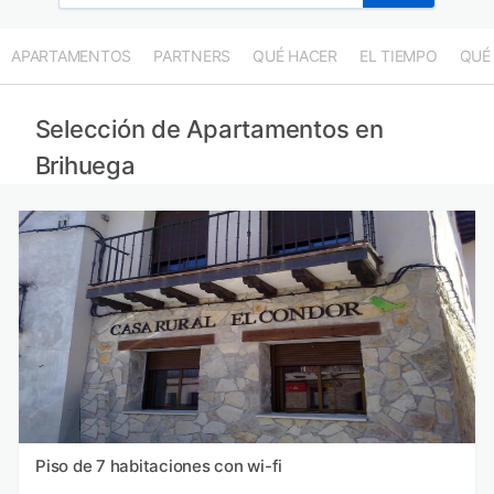
APARTAMENTOS
PARTNERS
QUÉ HACER
EL TIEMPO
QUÉ
Selección de Apartamentos en
Brihuega
Piso de 7 habitaciones con wi-fi