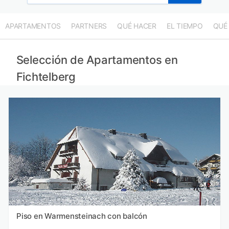
APARTAMENTOS
PARTNERS
QUÉ HACER
EL TIEMPO
QUÉ
Selección de Apartamentos en
Fichtelberg
Piso en Warmensteinach con balcón