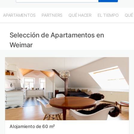
APARTAMENTOS
PARTNERS
QUÉ HACER
EL TIEMPO
QUÉ
Selección de Apartamentos en
Weimar
Alojamiento de 60 m²