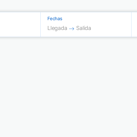
Fechas
Press the down arrow key to interac
Press the down arrow key
Llegada
Salida