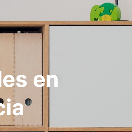
les en
cia