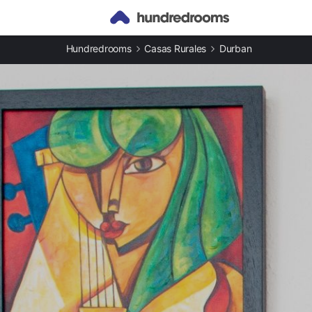
Otros tipos de alojamiento
Hundredrooms
Casas Rurales
Durban
Casas rurales en Durban provincia