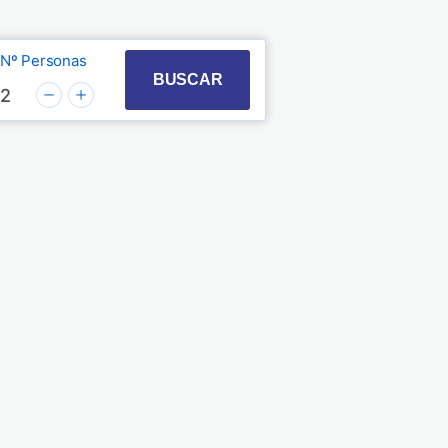
Nº Personas
t with the calendar and select a date. Press the quest
 to interact with the calendar and select a date. Pre
BUSCAR
2