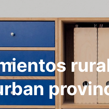
mientos rura
rban provin