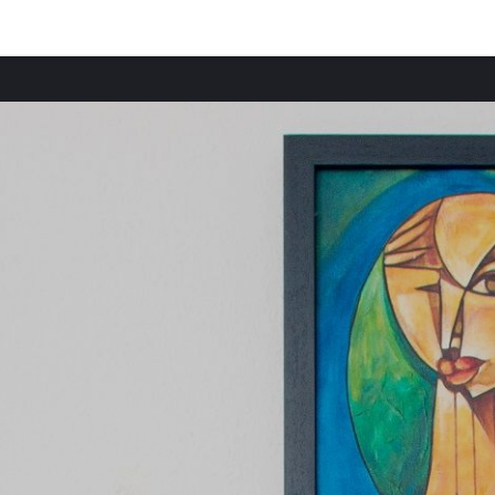
Provincias destacadas
Casas rurales en Johannesburgo provincia
Casas rurales en Eden provincia
Casas rurales en Ciudad del Cabo provincia
Casas rurales en Mahajanga provincia
Casas rurales en Toamasina provincia
Casas rurales en Santa María provincia
Casas rurales en Saint-Paul provincia
Casas rurales en Saint-Pierre provincia