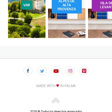
ALPES DE
ISLA D
VAR
ALTA
LEVAN
PROVENZA
MADE WITH
IN PALMA
2019 © Todos los derechos reservados