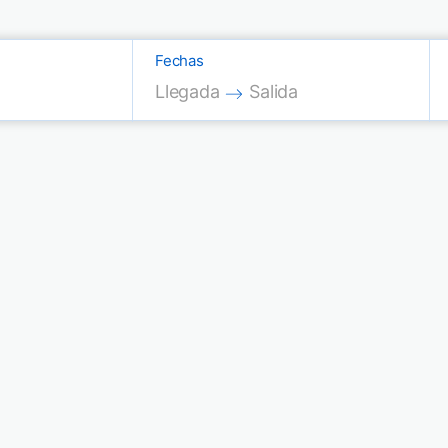
Fechas
Press the down arrow key to interac
Press the down arrow key
Llegada
Salida