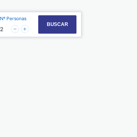
Nº Personas
t with the calendar and select a date. Press the quest
 to interact with the calendar and select a date. Pre
BUSCAR
2