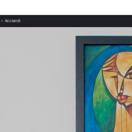
Ciudades destacadas
Acciaroli
Casas rurales en Casal Velino
Casas rurales en Marina di Casalvelino
Casas rurales en San Marco
Casas rurales en Castellabate
Casas rurales en Ascea
Casas rurales en Salento
Casas rurales en Agropoli
Casas rurales en Palinuro