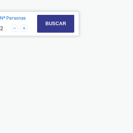
Nº Personas
t with the calendar and select a date. Press the quest
 to interact with the calendar and select a date. Pre
BUSCAR
2