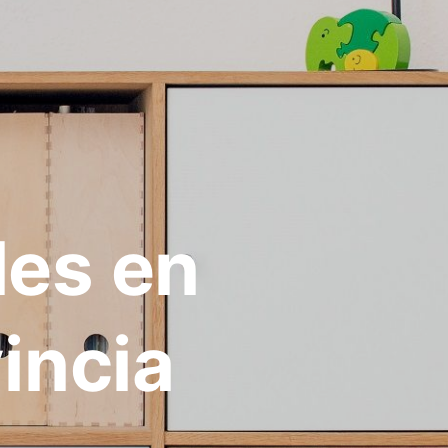
les en
incia