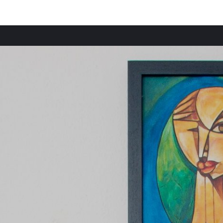
Provincias destacadas
Casas rurales en Favignana provincia
Casas rurales en Isla Marettimo provincia
Casas rurales en Trapani provincia
Casas rurales en Palermo provincia
Casas rurales en Pantelaria provincia
Casas rurales en Kélibia provincia
Casas rurales en Agrigento provincia
Casas rurales en Caltanissetta provincia