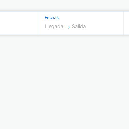
Fechas
Press the down arrow key to interac
Press the down arrow key
Llegada
Salida