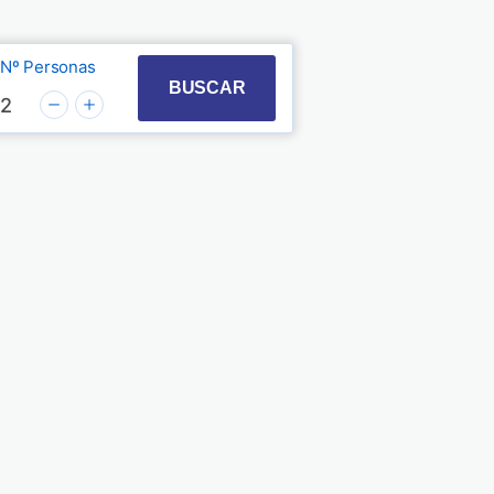
Nº Personas
t with the calendar and select a date. Press the quest
 to interact with the calendar and select a date. Pre
BUSCAR
2