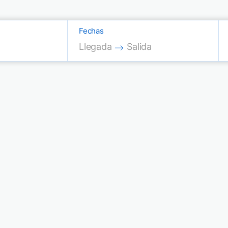
Fechas
Press the down arrow key to interac
Press the down arrow key
Llegada
Salida