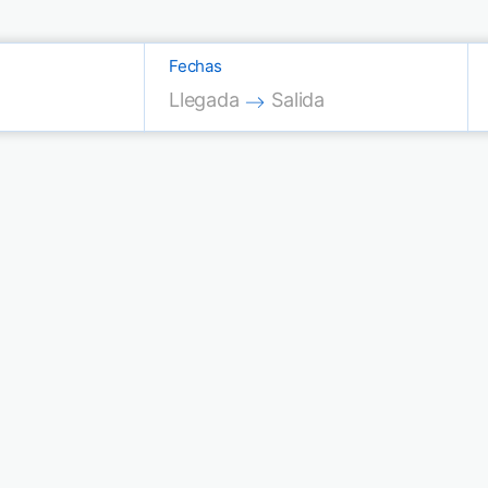
Fechas
Press the down arrow key to interac
Press the down arrow key
Llegada
Salida