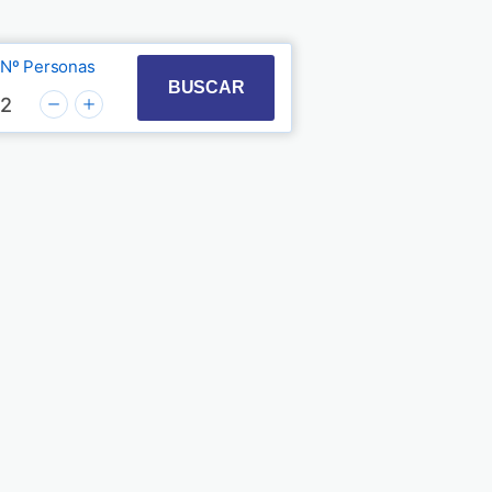
Nº Personas
t with the calendar and select a date. Press the quest
 to interact with the calendar and select a date. Pre
BUSCAR
2