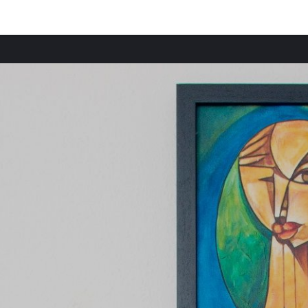
Comunidades destacadas
Casas rurales en Tesalia
Casas rurales en Sofia
Casas rurales en Ática
Casas rurales en Islas Jónicas
Casas rurales en Budva
Casas rurales en Peloponeso
Casas rurales en Sifnos
Casas rurales en Egeo Meridional